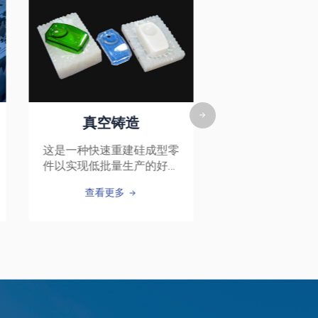
表面处理
无论采用何种制造工艺，高
质量的表面处理服务都能提
高零件的美观性和功能。
查看更多
数控
零
数控铣床。3轴
方
数控先进技术
批量生
查看更