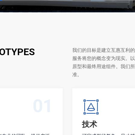
03
送货
F16949、PPAP、QC报告、
速度快、交期短：24小
3天到达世界各地。
件