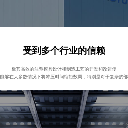
受到多个行业的信赖
极其高效的注塑模具设计和制造工艺的开发和改进使
能够在大多数情况下将冲压时间缩短数周，特别是对于复杂的部
医疗装置
机器人与自
航天航空
电子
动化
工具和设备，支持医疗保健专业人员诊断、治疗和监测疾病。医疗设备提
和定制医疗设备和仪器