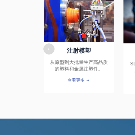
射模塑
3D打印
批量生产高品质
SLA和SLS技术。速度快，
金属注塑件。
成本经济，结构复杂。
看更多
查看更多